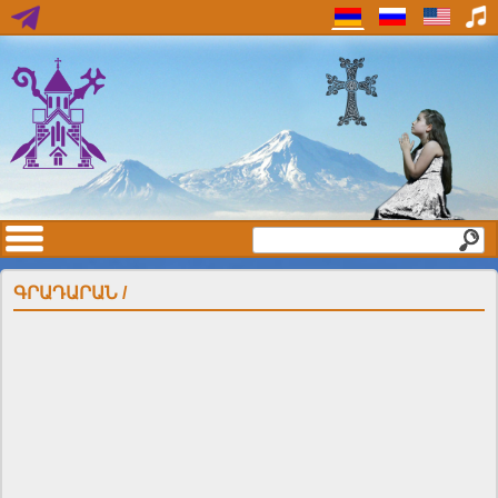
ԳՐԱԴԱՐԱՆ /