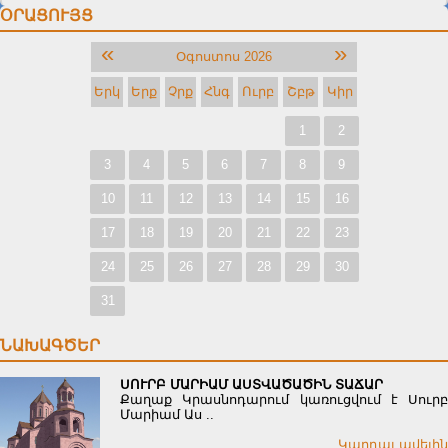
ՕՐԱՑՈՒՅՑ
«
»
Օգոստոս 2026
Երկ
Երք
Չրք
Հնգ
Ուրբ
Շբթ
Կիր
1
2
3
4
5
6
7
8
9
10
11
12
13
14
15
16
17
18
19
20
21
22
23
24
25
26
27
28
29
30
31
ՆԱԽԱԳԾԵՐ
ՍՈՒՐԲ ՄԱՐԻԱՄ ԱՍՏՎԱԾԱԾԻՆ ՏԱՃԱՐ
Քաղաք Կրասնոդարում կառուցվում է Սուրբ
Մարիամ Աս ..
Կարդալ ավելին